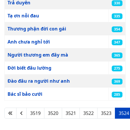
Trả duyên
330
Tạ ơn nỗi đau
335
Thương phận đời con gái
354
Anh chưa nghỉ tới
347
Người thương em đây mà
365
Đời biết đâu lường
275
Đào đâu ra người như anh
369
Bác sĩ bảo cưới
285
3519
3520
3521
3522
3523
3524
Page 3524 of 4133