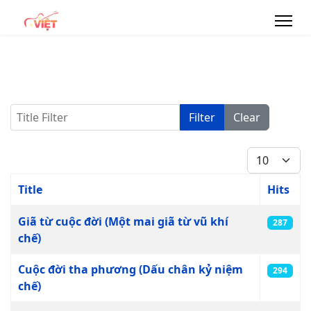
Title Filter
Filter
Clear
Display #
Title
Hits
Articles
Giã từ cuộc đời (Một mai giã từ vũ khí
287
chế)
Cuộc đời tha phương (Dấu chân kỷ niệm
294
chế)