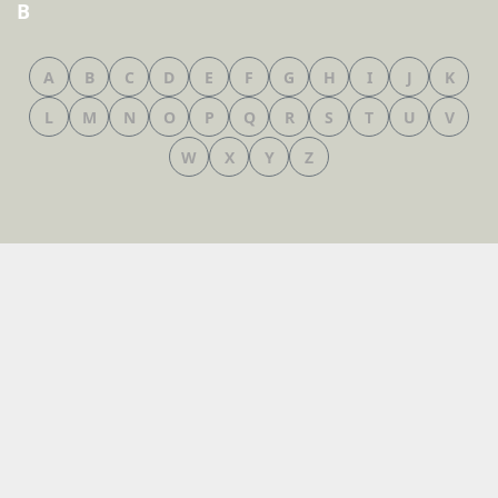
B
A
B
C
D
E
F
G
H
I
J
K
L
M
N
O
P
Q
R
S
T
U
V
W
X
Y
Z