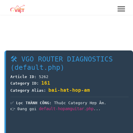
🛠 VGO ROUTER DIAGNOSTICS
(default.php)
Article ID:
5262
161
Category ID:
bai-hat-hop-am
Category Alias:
✅
Lọc THÀNH CÔNG:
Thuộc Category Hợp Âm.
default-hopamguitar.php
👉 Đang gọi
...