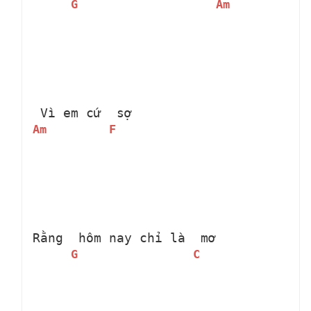
G
Am
 Vì em cứ 
 sợ
Am
F
Rằng 
 hôm nay chỉ là 
 mơ
G
C