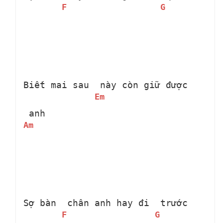
F
G
Biết mai sau 
 này còn giữ được 
Em
 anh
Am
Sợ bàn 
 chân anh hay đi 
 trước
F
G