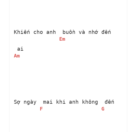
Khiến cho anh 
 buồn và nhớ đến 
Em
 ai
Am
Sợ ngày 
 mai khi anh không 
 đến
F
G