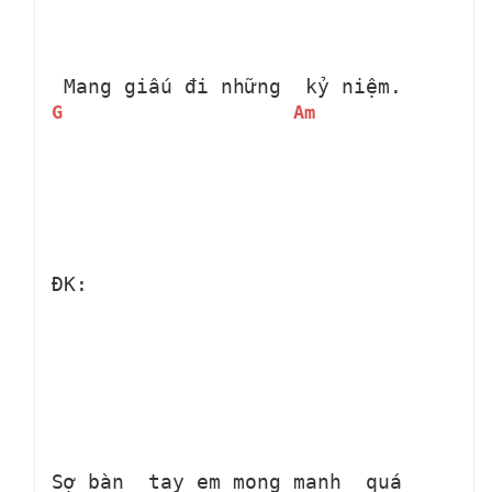
 Mang giấu đi những 
 kỷ niệm.
G
Am
ĐK:
Sợ bàn 
 tay em mong manh 
 quá