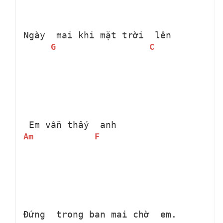
Ngày 
 mai khi mặt trời 
 lên
G
C
 Em vẫn thấy 
 anh
Am
F
Đứng 
 trong ban mai chờ 
 em.