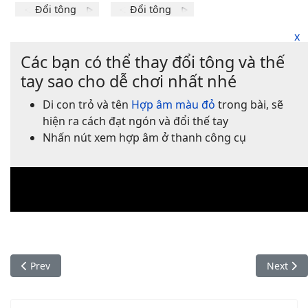
x
Các bạn có thể thay đổi tông và thế
tay sao cho dễ chơi nhất nhé
Di con trỏ và tên
Hợp âm màu đỏ
trong bài, sẽ
hiện ra cách đạt ngón và đổi thế tay
Nhấn nút xem hợp âm ở thanh công cụ
Am
F
G
x
o
o
o
o
o
1
1fr
1
1
1
1fr
2
3
2fr
2
2fr
2
3fr
3
4
3fr
3
4
4fr
4fr
Previous article: Góa phụ ngây thơ
Next art
Prev
Next
Thế tay
Thế tay
Thế tay
Đổi tông
Đổi tông
Đổi tông