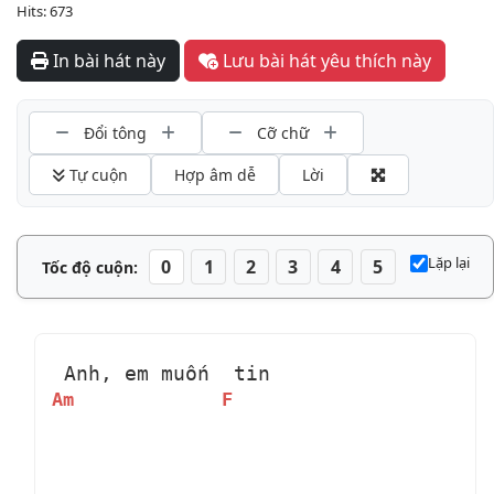
Hits: 673
In bài hát này
Lưu bài hát yêu thích này
Đổi tông
Cỡ chữ
 Tự cuộn
Hợp âm dễ
Lời
Lặp lại
0
1
2
3
4
5
Tốc độ cuộn:
 Anh, em muốn 
 tin
Am
F