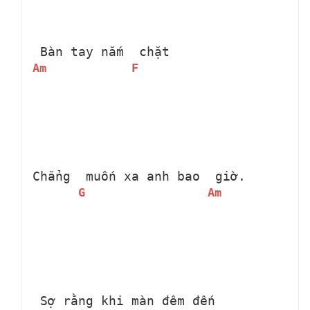
 Bàn tay nắm 
 chặt
Am
F
Chẳng 
 muốn xa anh bao 
 giờ.
G
Am
 Sợ rằng khi màn đêm đến