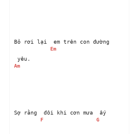
Bỏ rơi lại 
 em trên con đường 
Em
 yêu.
Am
Sợ rằng 
 đôi khi cơn mưa 
 ấy
F
G