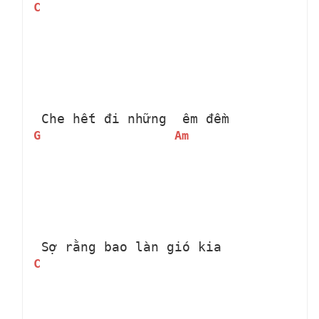
C
 Che hết đi những 
 êm đềm
G
Am
 Sợ rằng bao làn gió kia
C