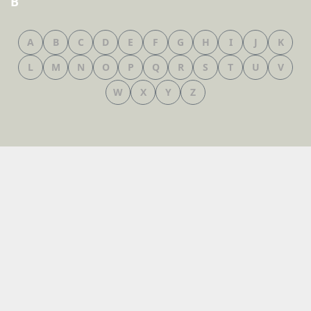
B
A
B
C
D
E
F
G
H
I
J
K
L
M
N
O
P
Q
R
S
T
U
V
W
X
Y
Z