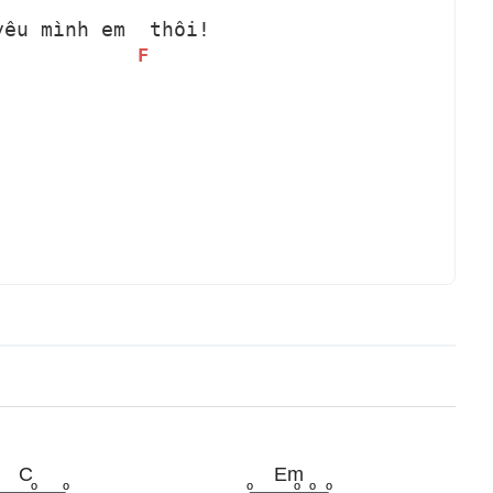
yêu mình em 
 thôi!
F