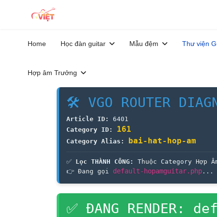
Home
Học đàn guitar
Mẫu đệm
Thư viện G
Hợp âm Trưởng
🛠 VGO ROUTER DIAG
Article ID:
6401
161
Category ID:
bai-hat-hop-am
Category Alias:
✅
Lọc THÀNH CÔNG:
Thuộc Category Hợp Â
default-hopamguitar.php
👉 Đang gọi
...
✅ ĐANG RENDER: def