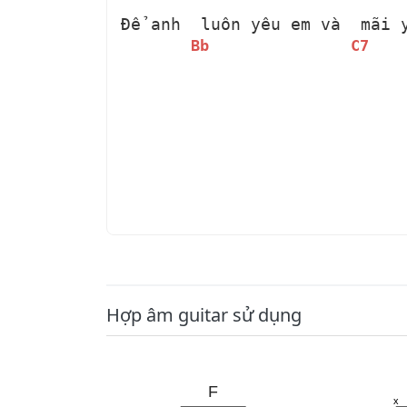
Để anh 
 luôn yêu em và 
 mãi 
Bb
C7
Hợp âm guitar sử dụng