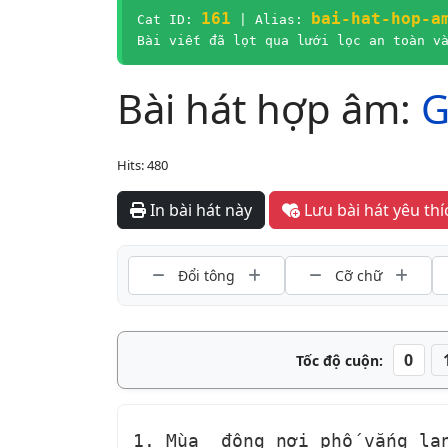
161
bai-hat-hop-a
Cat ID:
| Alias:
Bài viết đã lọt qua lưới lọc an toàn v
Bài hát hợp âm:
G
Hits: 480
In bài hát này
Lưu bài 
Đổi tông
Cỡ chữ
0
Tốc độ cuộn:
1. Mùa 
 đông nơi phố vắng la