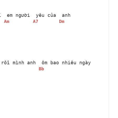
i 
 em người 
 yêu của 
 anh
Am
A7
Dm
 rồi mình anh 
 ôm bao nhiêu ngày 
Bb