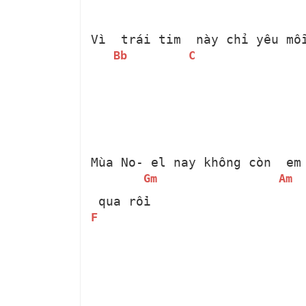
Vì 
 trái tim 
 này chỉ yêu mỗ
Bb
C
Mùa No-
 el nay không còn 
 em
Gm
Am
 qua rồi
F