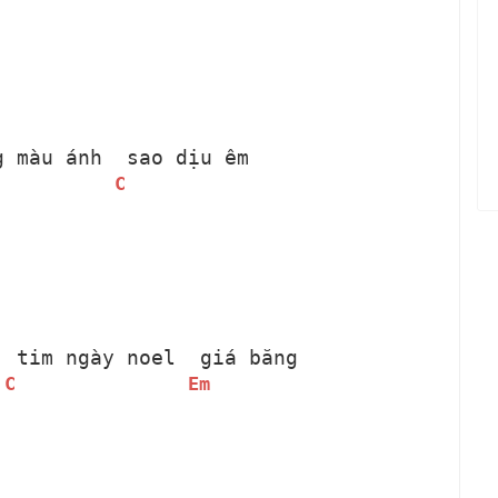
g màu ánh 
 sao dịu êm
C
 
 tim ngày noel 
 giá băng
C
Em