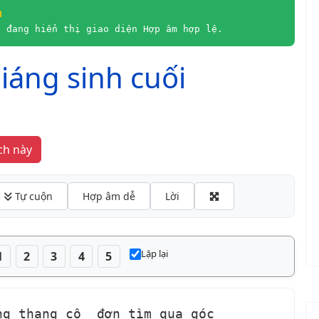
m
à đang hiển thị giao diện Hợp âm hợp lệ.
iáng sinh cuối
hát yêu thích này
 Tự cuộn
Hợp âm dễ
Lời
Lặp lại
1
2
3
4
5
ng thang cô 
 đơn tìm qua góc 