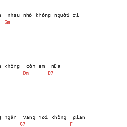
n 
 nhau nhớ không người ơi
Gm
ẽ không 
 còn em 
 nữa
Dm
D7
g ngân 
 vang mọi không 
 gian
G7
F