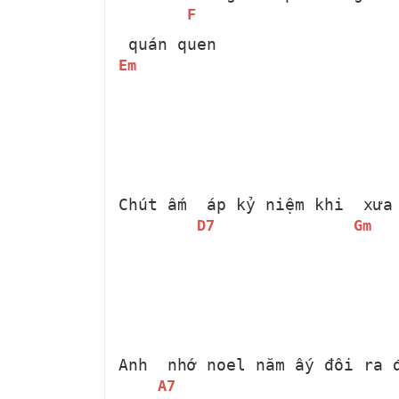
F
 quán quen
Em
Chút ấm 
 áp kỷ niệm khi 
 xưa
D7
Gm
Anh 
 nhớ noel năm ấy đôi ra 
A7