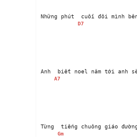
Những phút 
 cuối đôi mình bê
D7
Anh 
 biết noel năm tới anh s
A7
Từng 
 tiếng chuông giáo đườn
Gm