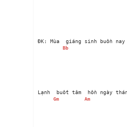
ĐK: Mùa 
 giáng sinh buồn nay
Bb
Lạnh 
 buốt tâm 
 hồn ngày thá
Gm
Am