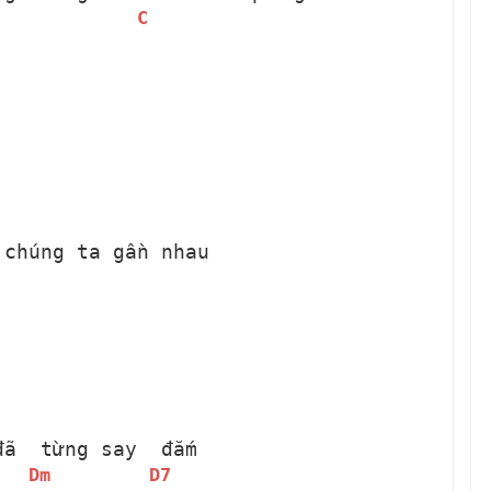
C
 chúng ta gần nhau
đã 
 từng say 
 đắm
Dm
D7