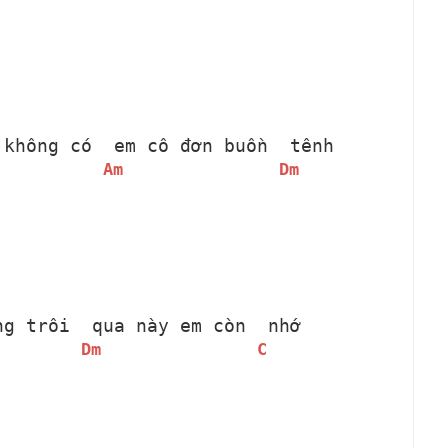
 không có 
 em cô đơn buồn 
 tênh
Am
Dm
ng trôi 
 qua này em còn 
 nhớ
Dm
C