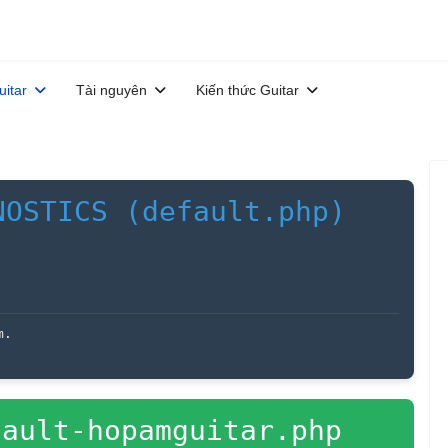
uitar
Tài nguyên
Kiến thức Guitar
NOSTICS (default.php)
m.
ault-hopamguitar.php