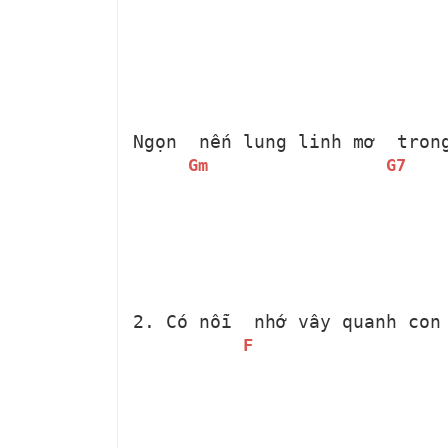
Ngọn 
 nến lung linh mơ 
 tron
Gm
G7
2. Có nỗi 
 nhớ vây quanh con
F