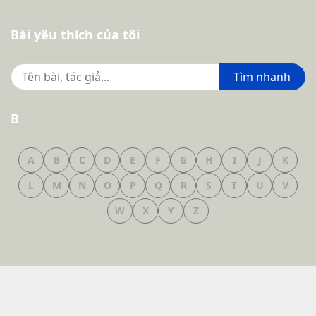
Bài yêu thích của tôi
Tìm nhanh
B
A
B
C
D
E
F
G
H
I
J
K
L
M
N
O
P
Q
R
S
T
U
V
W
X
Y
Z