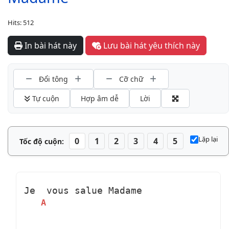
Hits: 512
In bài hát này
Lưu bài hát yêu thích này
Đổi tông
Cỡ chữ
 Tự cuộn
Hợp âm dễ
Lời
Lặp lại
0
1
2
3
4
5
Tốc độ cuộn:
Je 
 vous salue Madame
A