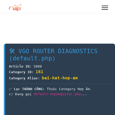
🛠 VGO ROUTER DIAGNOSTICS
(default.php)
Article ID:
5808
161
Category ID:
bai-hat-hop-am
Category Alias:
✅
Lọc THÀNH CÔNG:
Thuộc Category Hợp Âm.
default-hopamguitar.php
👉 Đang gọi
...