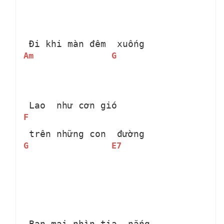
 Đi khi màn đêm 
 xuống
Am
G
 Lao  như cơn gió 
F
 trên những con 
 đường
G
E7
 Ban mai nhìn tia 
 nắng