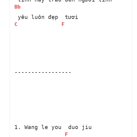
Bb
 yêu luôn đẹp 
 tươi
C
F
-----------------
1. Wang le you 
 duo jiu 
F