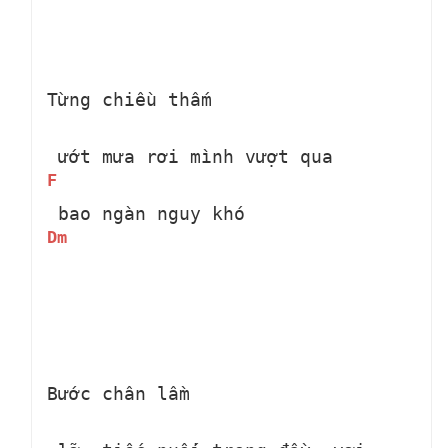
Từng chiều thấm 
 ướt mưa rơi mình vượt qua 
F
 bao ngàn nguy khó 
Dm
Bước chân lầm 