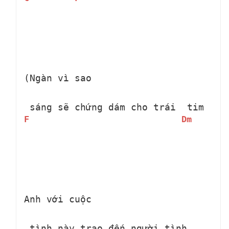
(Ngàn vì sao 
 sáng sẽ chứng dám cho trái 
 tim 
F
Dm
Anh với cuộc 
 tình này trao đến người tình 