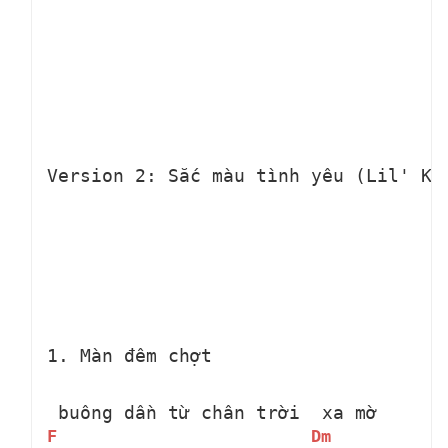
Version 2: Sắc màu tình yêu (Lil' Kn
1. Màn đêm chợt 
 buông dần từ chân trời 
 xa mờ 
F
Dm