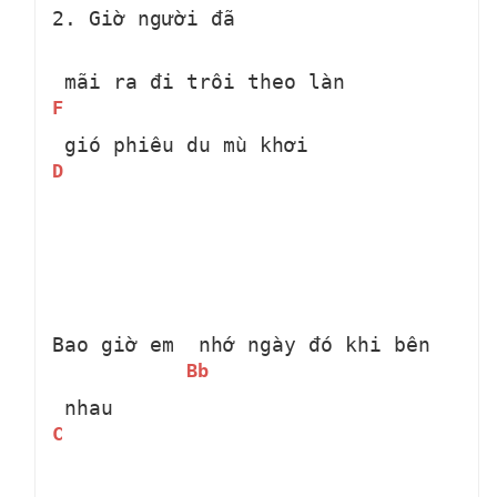
2. Giờ người đã 
 mãi ra đi trôi theo làn 
F
 gió phiêu du mù khơi 
D
Bao giờ em 
 nhớ ngày đó khi bên 
Bb
 nhau 
C