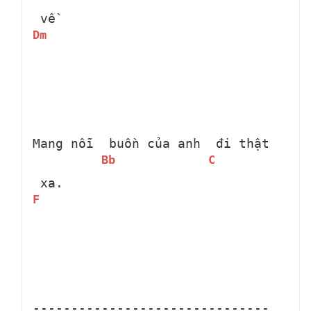
 về
Dm
Mang nỗi 
 buồn của anh 
 đi thật 
Bb
C
 xa.
F
-------------------------------