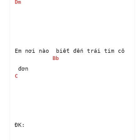
Dm
Em nơi nào 
 biết đến trái tim cô 
Bb
 đơn
C
ĐK: 