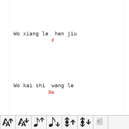
Wo xiang le 
 hen jiu 
F
Wo kai shi 
 wang le 
Dm