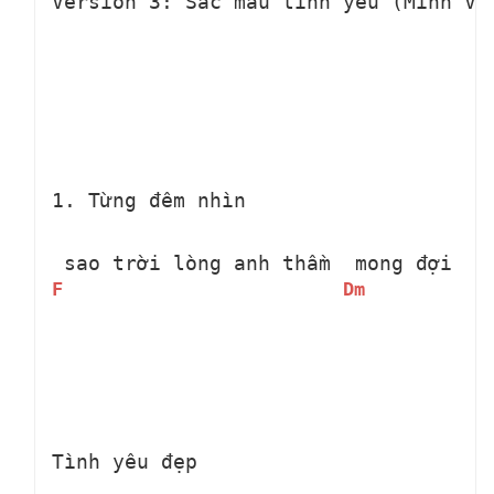
Version 3: Sắc màu tình yêu (Minh Vư
1. Từng đêm nhìn 
 sao trời lòng anh thầm 
 mong đợi
F
Dm
Tình yêu đẹp 