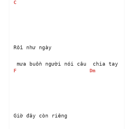
C
Rồi như ngày 
 mưa buồn người nói câu 
 chia tay
F
Dm
Giờ đây còn riêng 