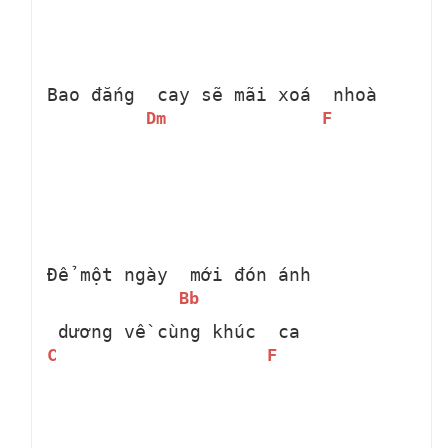
Bao đắng 
 cay sẽ mãi xoá 
 nhoà 
Dm
F
Để một ngày 
 mới đón ánh 
Bb
 dương về cùng khúc 
 ca 
C
F