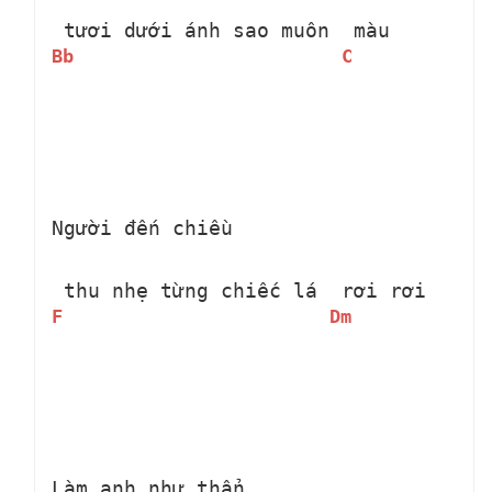
 tươi dưới ánh sao muôn 
 màu
Bb
C
Người đến chiều 
 thu nhẹ từng chiếc lá 
 rơi rơi
F
Dm
Làm anh như thẩn 