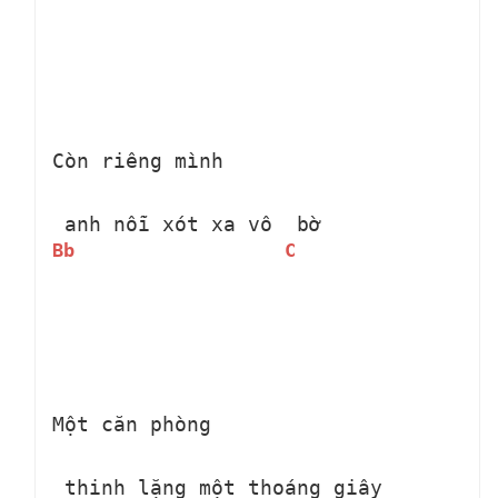
Còn riêng mình 
 anh nỗi xót xa vô 
 bờ 
Bb
C
Một căn phòng 
 thinh lặng một thoáng giây 