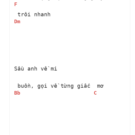
F
 trôi nhanh 
Dm
Sầu anh về mi 
 buồn, gọi về từng giấc 
 mơ 
Bb
C