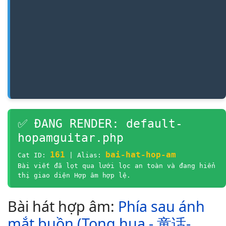
✅ ĐANG RENDER: default-
hopamguitar.php
161
bai-hat-hop-am
Cat ID:
| Alias:
Bài viết đã lọt qua lưới lọc an toàn và đang hiển
thị giao diện Hợp âm hợp lệ.
Bài hát hợp âm:
Phía sau ánh
mắt buồn (Tong hua - 童话-