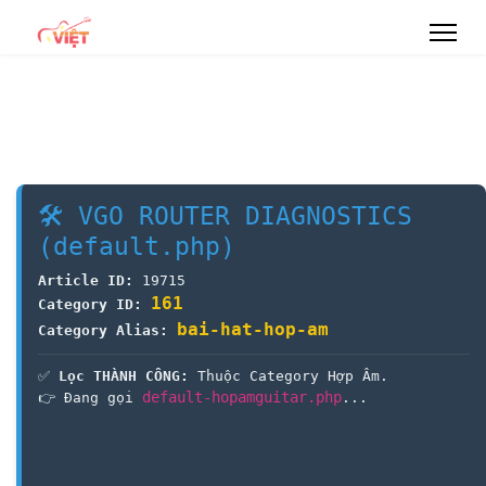
🛠 VGO ROUTER DIAGNOSTICS
(default.php)
Article ID:
19715
161
Category ID:
bai-hat-hop-am
Category Alias:
✅
Lọc THÀNH CÔNG:
Thuộc Category Hợp Âm.
default-hopamguitar.php
👉 Đang gọi
...