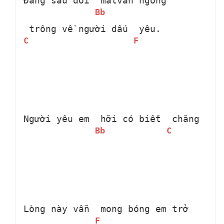
Đằng sau đôi 
 mắtvẫn ngóng 
Bb
 trông về người dấu 
 yêu.
C
F
Người yêu em 
 hỡi có biết 
 chăng
Bb
C
Lòng này vẫn 
 mong bóng em trở 
F