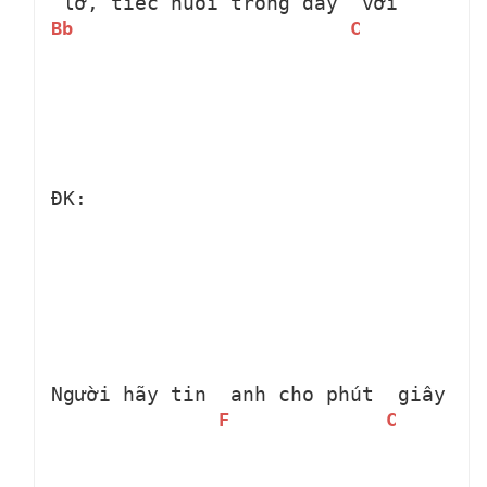
 lỡ, tiếc nuối trong đầy 
 vơi 
Bb
C
ĐK: 
Người hãy tin 
 anh cho phút 
 giây
F
C