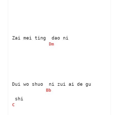
Zai mei ting 
 dao ni 
Dm
Dui wo shuo 
 ni zui ai de gu 
Bb
 shi 
C