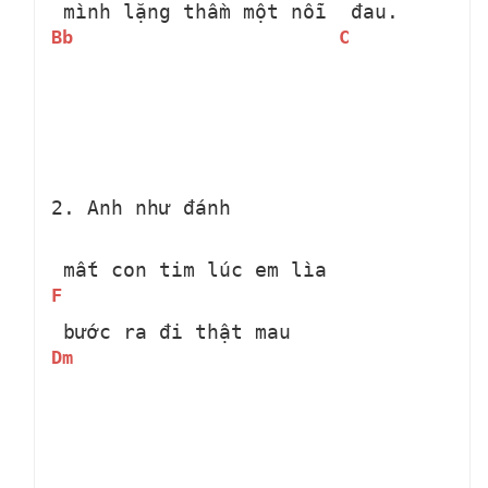
 mình lặng thầm một nỗi 
 đau.
Bb
C
2. Anh như đánh 
 mất con tim lúc em lìa 
F
 bước ra đi thật mau
Dm