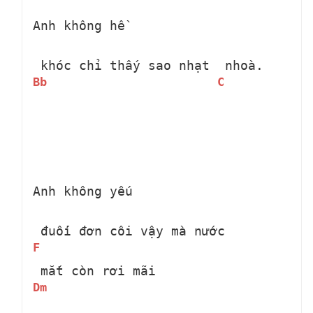
Anh không hề 
 khóc chỉ thấy sao nhạt 
 nhoà.
Bb
C
Anh không yếu 
 đuối đơn côi vậy mà nước 
F
 mắt còn rơi mãi
Dm