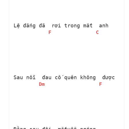
Lệ đắng đã 
 rơi trong mắt 
 anh
F
C
Sau nỗi 
 đau cố quên không 
 được
Dm
F