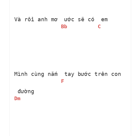
Và rồi anh mơ 
 ước sẽ có 
 em
Bb
C
Mình cùng nắm 
 tay bước trên con 
F
 đường 
Dm