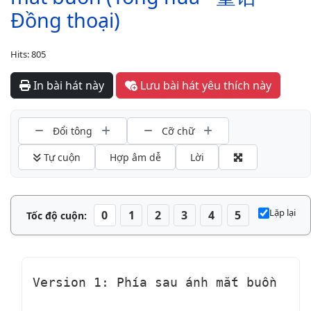
Đồng thoại)
Hits: 805
In bài hát này
Lưu bài hát yêu thích này
Đổi tông
Cỡ chữ
 Tự cuộn
Hợp âm dễ
Lời
Lặp lại
0
1
2
3
4
5
Tốc độ cuộn:
Version 1: Phía sau ánh mắt buồn