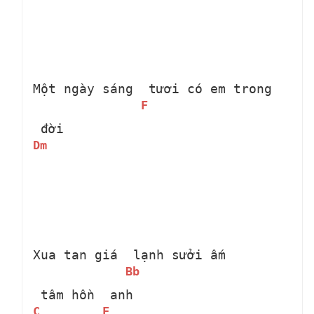
Một ngày sáng 
 tươi có em trong 
F
 đời
Dm
Xua tan giá 
 lạnh sưởi ấm 
Bb
 tâm hồn 
 anh
C
F