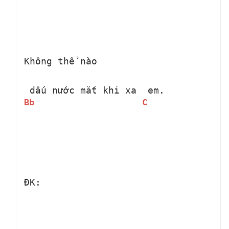
Không thể nào 
 dấu nước mắt khi xa 
 em.
Bb
C
ĐK: 