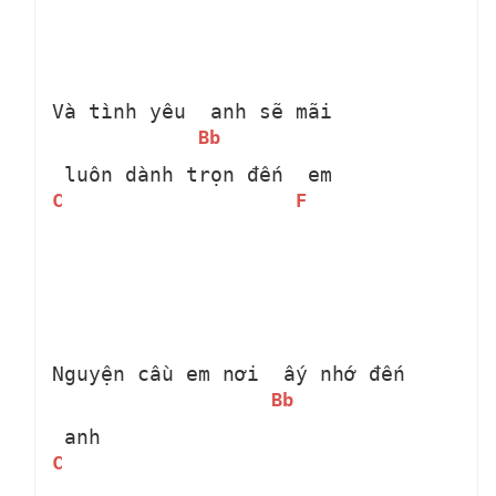
Và tình yêu 
 anh sẽ mãi 
Bb
 luôn dành trọn đến 
 em
C
F
Nguyện cầu em nơi 
 ấy nhớ đến 
Bb
 anh
C