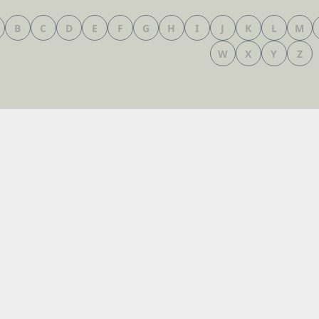
B
C
D
E
F
G
H
I
J
K
L
M
W
X
Y
Z