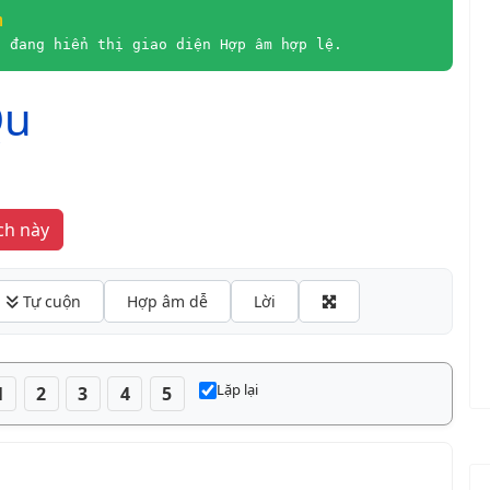
m
à đang hiển thị giao diện Hợp âm hợp lệ.
Qu
hát yêu thích này
 Tự cuộn
Hợp âm dễ
Lời
Lặp lại
1
2
3
4
5