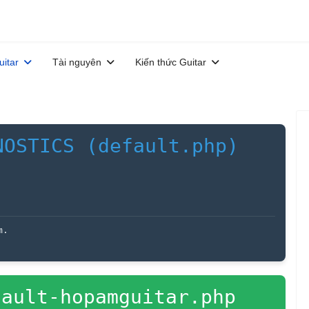
uitar
Tài nguyên
Kiến thức Guitar
NOSTICS (default.php)
m.
ault-hopamguitar.php