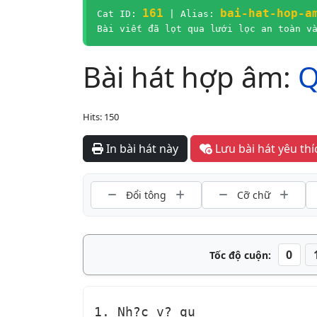
161
bai-hat-hop-a
Cat ID:
| Alias:
Bài viết đã lọt qua lưới lọc an toàn v
Bài hát hợp âm:
Hits: 150
In bài hát này
Lưu bài 
Đổi tông
Cỡ chữ
0
Tốc độ cuộn:
1. Nh?c v? qu