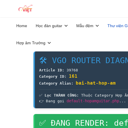
Home
Học đàn guitar
Mẫu đệm
Thư viện G
Hợp âm Trưởng
🛠 VGO ROUTER DIAG
Article ID:
39768
161
Category ID:
bai-hat-hop-am
Category Alias:
✅
Lọc THÀNH CÔNG:
Thuộc Category Hợp Â
default-hopamguitar.php
👉 Đang gọi
...
✅ ĐANG RENDER: def