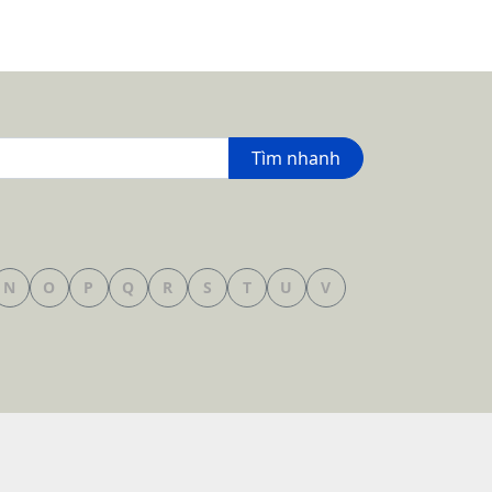
Tìm nhanh
N
O
P
Q
R
S
T
U
V