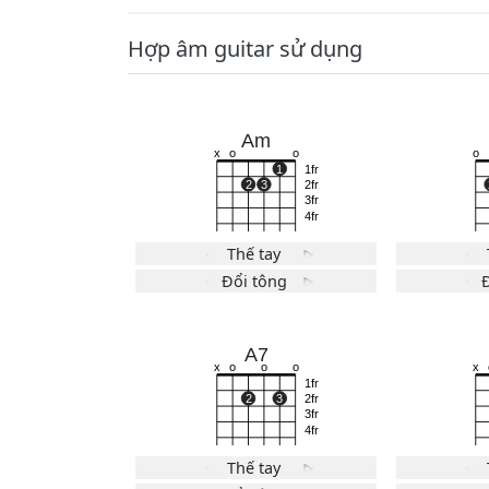
Hợp âm guitar sử dụng
Am
x
o
o
1
1fr
2
3
2fr
3fr
4fr
Thế tay
Đổi tông