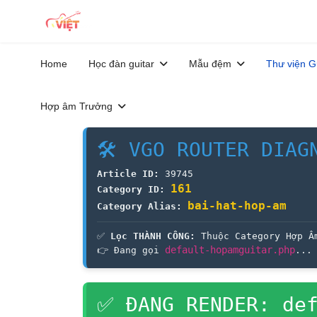
Home
Học đàn guitar
Mẫu đệm
Thư viện G
Hợp âm Trưởng
🛠 VGO ROUTER DIAG
Article ID:
39745
161
Category ID:
bai-hat-hop-am
Category Alias:
✅
Lọc THÀNH CÔNG:
Thuộc Category Hợp Â
default-hopamguitar.php
👉 Đang gọi
...
✅ ĐANG RENDER: def