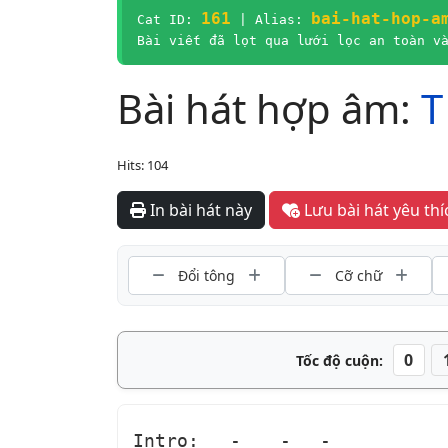
161
bai-hat-hop-a
Cat ID:
| Alias:
Bài viết đã lọt qua lưới lọc an toàn v
Bài hát hợp âm:
T
Hits: 104
In bài hát này
Lưu bài 
Đổi tông
Cỡ chữ
0
Tốc độ cuộn:
Intro: 
-
-
-