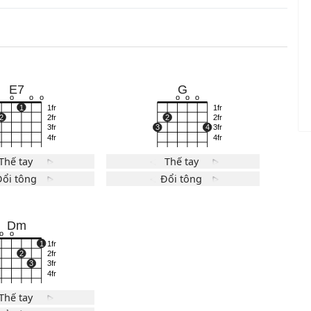
E7
G
o
o
o
o
o
o
o
1
1fr
1fr
2
2fr
2
2fr
3fr
3
4
3fr
4fr
4fr
Thế tay
Thế tay
Đổi tông
Đổi tông