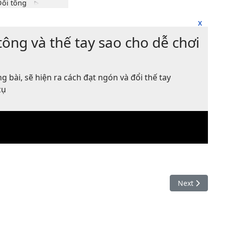
x
Dm
tông và thế tay sao cho dễ chơi
x
o
o
1
1fr
2
2fr
3
3fr
4fr
g bài, sẽ hiện ra cách đạt ngón và đổi thế tay
cụ
Thế tay
Đổi tông
Next article: 
Next