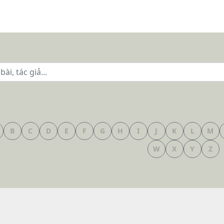
B
C
D
E
F
G
H
I
J
K
L
M
W
X
Y
Z