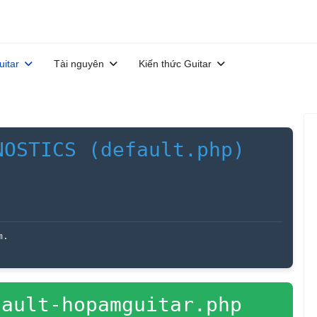
uitar
Tài nguyên
Kiến thức Guitar
NOSTICS (default.php)
m.
ault-hopamguitar.php