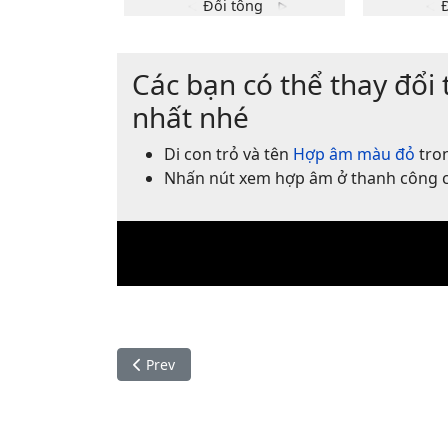
A7
Các bạn có thể thay đổi 
x
o
o
o
1fr
nhất nhé
2
3
2fr
3fr
4fr
Di con trỏ và tên
Hợp âm màu đỏ
tron
Nhấn nút xem hợp âm ở thanh công 
Thế tay
Đổi tông
Previous article: Thanh xu
Prev