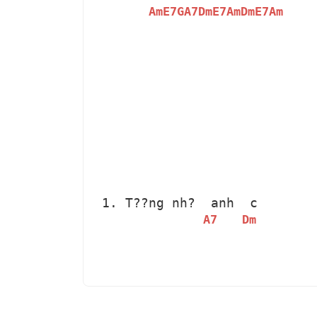
Am
E7
G
A7
Dm
E7
Am
Dm
E7
Am
 1. T??ng nh? 
 anh 
 c
A7
Dm