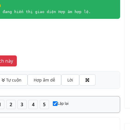
m
à đang hiển thị giao diện Hợp âm hợp lệ.
hát yêu thích này
 Tự cuộn
Hợp âm dễ
Lời
Lặp lại
1
2
3
4
5