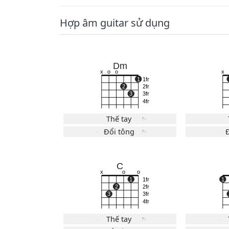
Hợp âm guitar sử dụng
Dm
x
o
o
1
1fr
2
2fr
3
3fr
4fr
Thế tay
Đổi tông