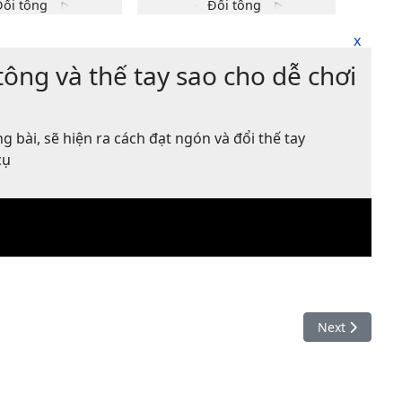
x
F
A7
tông và thế tay sao cho dễ chơi
x
o
o
o
1
1
1
1fr
1fr
2
2fr
2
3
2fr
3
4
3fr
3fr
4fr
4fr
g bài, sẽ hiện ra cách đạt ngón và đổi thế tay
cụ
Thế tay
Thế tay
Đổi tông
Đổi tông
Next article: 
Next