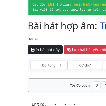
161
bai-hat-hop-a
Cat ID:
| Alias:
Bài viết đã lọt qua lưới lọc an toàn v
Bài hát hợp âm:
T
Hits: 98
In bài hát này
Lưu bài 
Đổi tông
Cỡ chữ
0
Tốc độ cuộn:
Intro: 
-
-
-