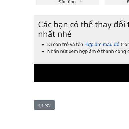
C
Các bạn có thể thay đổi 
x
o
o
1
1fr
nhất nhé
2
2fr
3
3fr
4fr
Di con trỏ và tên
Hợp âm màu đỏ
tron
Nhấn nút xem hợp âm ở thanh công 
Thế tay
Đổi tông
Previous article: Ta ch?a gi
Prev