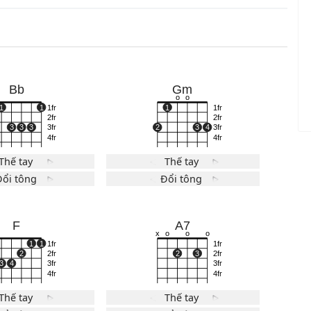
Bb
Gm
x
o
o
1
1
1fr
1
1fr
2fr
2fr
3
3
3
3fr
2
3
4
3fr
4fr
4fr
Thế tay
Thế tay
Đổi tông
Đổi tông