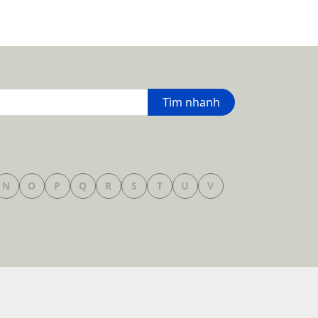
Tìm nhanh
N
O
P
Q
R
S
T
U
V