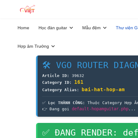
Home
Học đàn guitar
Mẫu đệm
Thư viện G
Hợp âm Trưởng
🛠 VGO ROUTER DIAG
Article ID:
39632
161
Category ID:
bai-hat-hop-am
Category Alias:
✅
Lọc THÀNH CÔNG:
Thuộc Category Hợp Â
default-hopamguitar.php
👉 Đang gọi
...
✅ ĐANG RENDER: def