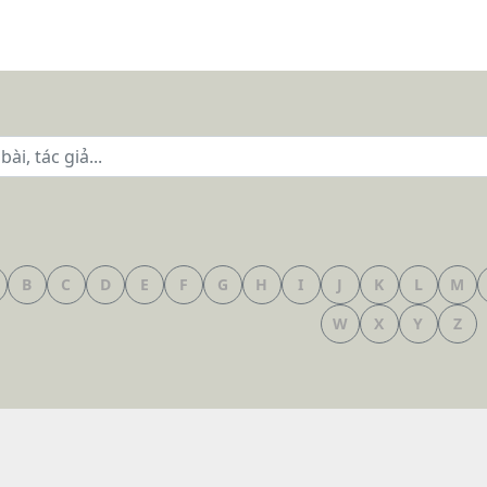
B
C
D
E
F
G
H
I
J
K
L
M
W
X
Y
Z