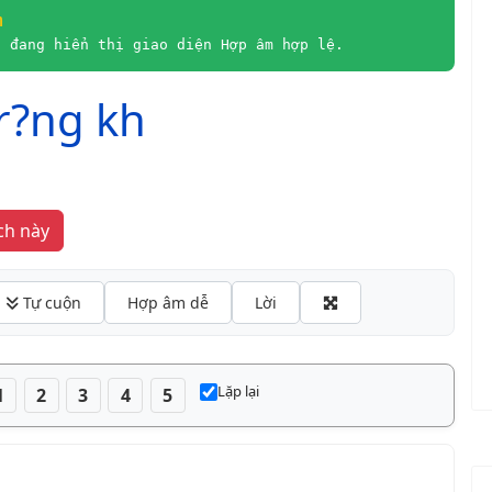
m
à đang hiển thị giao diện Hợp âm hợp lệ.
r?ng kh
hát yêu thích này
 Tự cuộn
Hợp âm dễ
Lời
Lặp lại
1
2
3
4
5