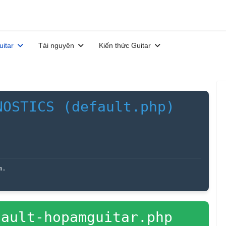
uitar
Tài nguyên
Kiến thức Guitar
NOSTICS (default.php)
m.
ault-hopamguitar.php